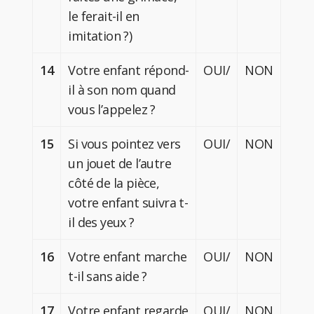
le ferait-il en
imitation ?)
14
Votre enfant répond-
OUI/
NON
il à son nom quand
vous l’appelez ?
15
Si vous pointez vers
OUI/
NON
un jouet de l’autre
côté de la pièce,
votre enfant suivra t-
il des yeux ?
16
Votre enfant marche
OUI/
NON
t-il sans aide ?
17
Votre enfant regarde
OUI/
NON