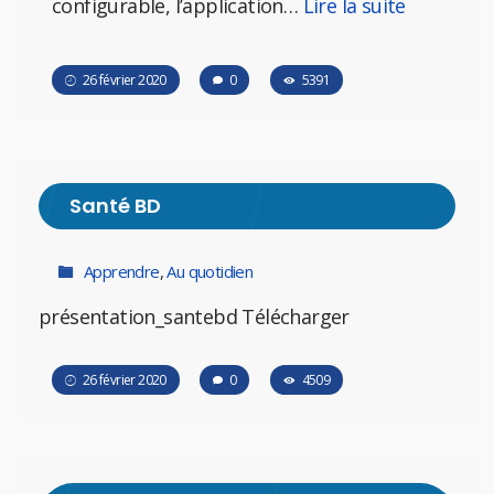
configurable, l’application…
Lire la suite
26 février 2020
0
5391
Santé BD
Apprendre
,
Au quotidien
présentation_santebd Télécharger
26 février 2020
0
4509