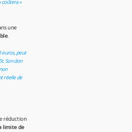
 coûtera »
ans une
ble
.
0 euros, peut
ôt. Son don
 non
t réelle de
e réduction
 limite de