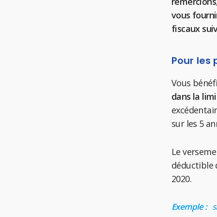
remercions,
vous fourni
fiscaux suiv
Pour les 
Vous bénéfi
dans la lim
excédentair
sur les 5 a
Le versemen
déductible 
2020.
Exemple :
s