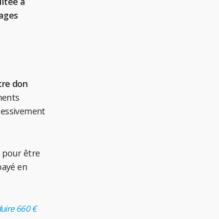
litée à
tages
tre don
ments
ccessivement
pour être
payé en
duire 660 €