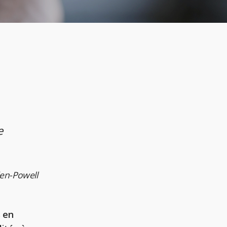
e
en-Powell
 en