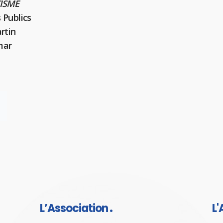
TISME
 Publics
rtin
mar
L’Association
L'