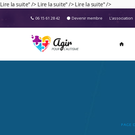
Lire la suite" />
Lire la suite" />
Lire la suite" />
06 15 61 28 42
Devenir membre
L’association
home
PAGE 