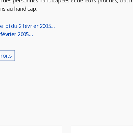
des personnes handicapées et de leurs proches, d’attri
ens au handicap.
de loi du 2 février 2005…
 février 2005…
roits