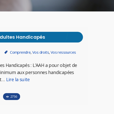
Adultes Handicapés
Comprendre
,
Vos droits
,
Vos ressources
tes Handicapés : L’AAH a pour objet de
minimum aux personnes handicapées
nt…
Lire la suite
2756