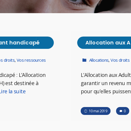
fant handicapé
Allocation aux 
s droits
,
Vos ressources
Allocations
,
Vos droits
dicapé : L’Allocation
L’Allocation aux Adul
H) est destinée à
garantir un revenu 
Lire la suite
pour qu’elles puisse
10 mai 2019
0